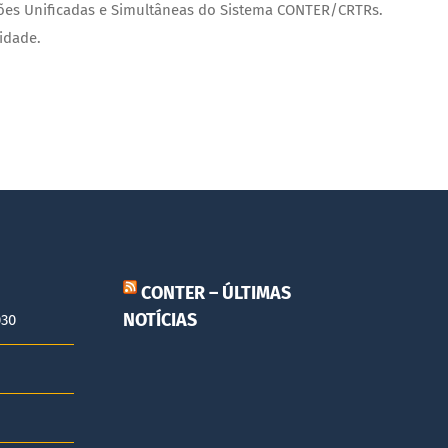
eições Unificadas e Simultâneas do Sistema CONTER/CRTRs.
idade.
CONTER – ÚLTIMAS
NOTÍCIAS
030