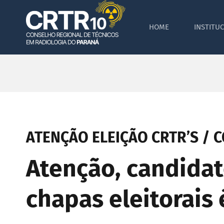
Skip
to
HOME
INSTITU
content
ATENÇÃO ELEIÇÃO CRTR’S / CON
Atenção, candidato
chapas eleitorais