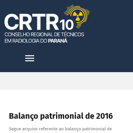
Skip
to
content
Toggle
Navigation
HOME
INSTITUCIONAL
Balanço patrimonial de 2016
TRANSPARÊNCIA
Segue arquivo referente ao balanço patrimonial de