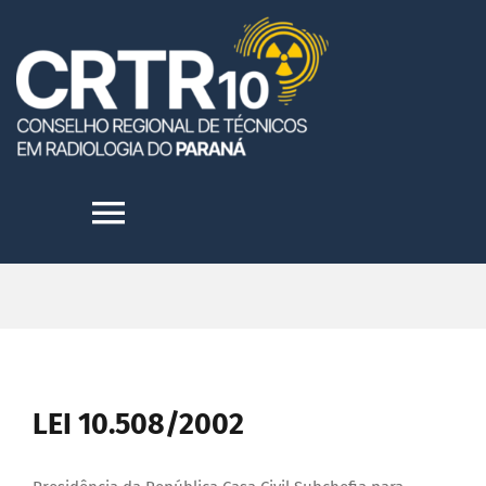
Skip
to
content
Toggle
Navigation
HOME
INSTITUCIONAL
LEI 10.508/2002
TRANSPARÊNCIA