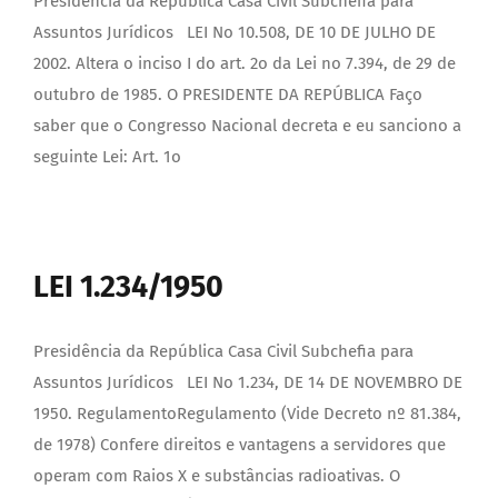
Presidência da República Casa Civil Subchefia para
DOCUMENTOS
Assuntos Jurídicos LEI No 10.508, DE 10 DE JULHO DE
2002. Altera o inciso I do art. 2o da Lei no 7.394, de 29 de
outubro de 1985. O PRESIDENTE DA REPÚBLICA Faço
LEGISLAÇÃO
saber que o Congresso Nacional decreta e eu sanciono a
seguinte Lei: Art. 1o
GALERIA DE FOTOS
FALE CONOSCO
LEI 1.234/1950
Presidência da República Casa Civil Subchefia para
Assuntos Jurídicos LEI No 1.234, DE 14 DE NOVEMBRO DE
1950. RegulamentoRegulamento (Vide Decreto nº 81.384,
de 1978) Confere direitos e vantagens a servidores que
operam com Raios X e substâncias radioativas. O