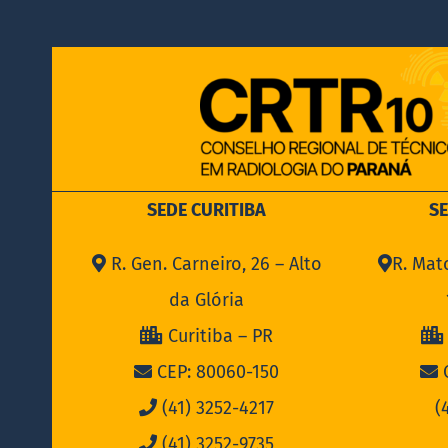
SEDE CURITIBA
S
R. Gen. Carneiro, 26 – Alto
R. Mat
da Glória
Curitiba – PR
CEP: 80060-150
C
(41) 3252-4217
(
(41) 3252-9735