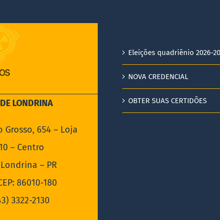
Eleições quadriênio 2026-2
NOVA CREDENCIAL
OBTER SUAS CERTIDÕES
EDE LONDRINA
o Grosso, 654 – Loja
10 – Centro
Londrina – PR
EP: 86010-180
43) 3322-2130