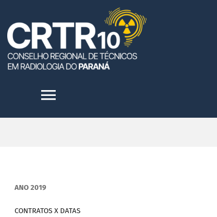
Skip
to
content
Toggle
Navigation
HOME
INSTITUCIONAL
ANO 2019
TRANSPARÊNCIA
CONTRATOS X DATAS