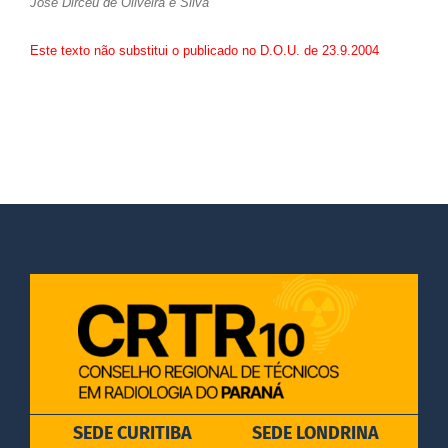
José Dirceu de Oliveira e Silva
Este texto não substitui o publicado no D.O.U. de 23.9.2004
SEDE CURITIBA
SEDE LONDRINA