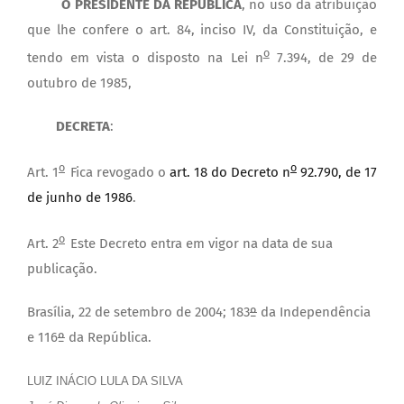
O PRESIDENTE DA REPÚBLICA
, no uso da atribuição
que lhe confere o art. 84, inciso IV, da Constituição, e
o
tendo em vista o disposto na Lei n
7.394, de 29 de
outubro de 1985,
DECRETA
:
o
o
Art. 1
Fica revogado o
art. 18 do Decreto n
92.790, de 17
de junho de 1986
.
o
Art. 2
Este Decreto entra em vigor na data de sua
publicação.
Brasília, 22 de setembro de 2004; 183
º
da Independência
e 116
º
da República.
LUIZ INÁCIO LULA DA SILVA