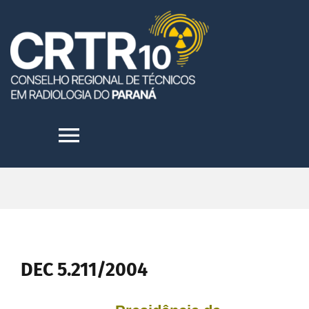
Skip
to
content
Toggle
Navigation
HOME
INSTITUCIONAL
DEC 5.211/2004
TRANSPARÊNCIA