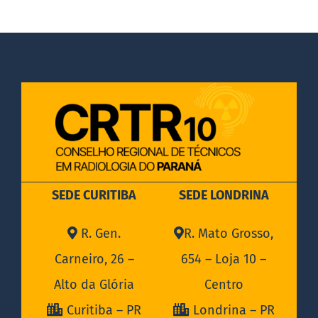
DOCUMENTOS
LEGISLAÇÃO
GALERIA DE FOTOS
FALE CONOSCO
SEDE CURITIBA
SEDE LONDRINA
R. Gen.
R. Mato Grosso,
Carneiro, 26 –
654 – Loja 10 –
Alto da Glória
Centro
Curitiba – PR
Londrina – PR