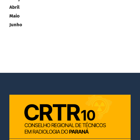
Abril
DOCUMENTOS
Maio
Junho
LEGISLAÇÃO
GALERIA DE FOTOS
FALE CONOSCO