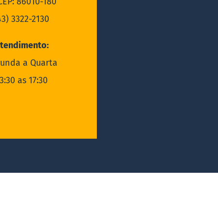
EP: 86010-180
43) 3322-2130
tendimento:
unda a Quarta
3:30 as 17:30