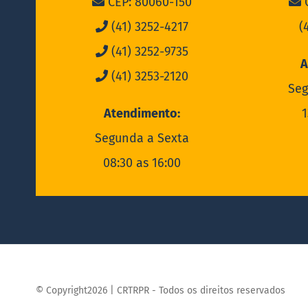
CEP: 80060-150
C
(41) 3252-4217
(
(41) 3252-9735
A
(41) 3253-2120
Seg
Atendimento:
1
Segunda a Sexta
08:30 as 16:00
© Copyright2026 | CRTRPR - Todos os direitos reservados