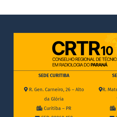
SEDE CURITIBA
S
R. Gen. Carneiro, 26 – Alto
R. Mat
da Glória
Curitiba – PR