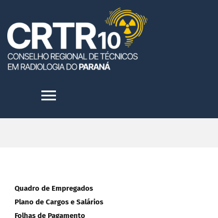
Skip
to
content
Toggle
Navigation
HOME
INSTITUCIONAL
Quadro de Empregados
TRANSPARÊNCIA
Plano de Cargos e Salários
Folhas de Pagamento