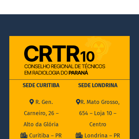
DOCUMENTOS
LEGISLAÇÃO
GALERIA DE FOTOS
FALE CONOSCO
SEDE CURITIBA
SEDE LONDRINA
R. Gen.
R. Mato Grosso,
Carneiro, 26 –
654 – Loja 10 –
Alto da Glória
Centro
Curitiba – PR
Londrina – PR