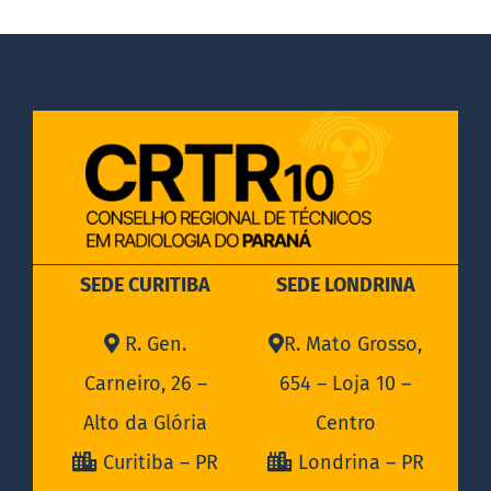
SEDE CURITIBA
SEDE LONDRINA
R. Gen.
R. Mato Grosso,
Carneiro, 26 –
654 – Loja 10 –
Alto da Glória
Centro
Curitiba – PR
Londrina – PR