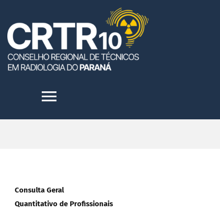
Skip
to
content
Toggle
Navigation
HOME
INSTITUCIONAL
Consulta Geral
TRANSPARÊNCIA
Quantitativo de Profissionais