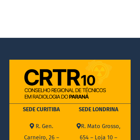
DOCUMENTOS
LEGISLAÇÃO
GALERIA DE FOTOS
FALE CONOSCO
SEDE CURITIBA
SEDE LONDRINA
R. Gen.
R. Mato Grosso,
Carneiro, 26 –
654 – Loja 10 –