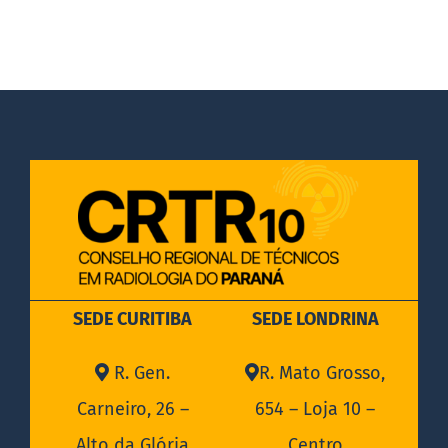
SEDE CURITIBA
SEDE LONDRINA
R. Gen.
R. Mato Grosso,
Carneiro, 26 –
654 – Loja 10 –
Alto da Glória
Centro