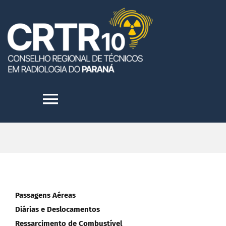
Skip
to
content
Toggle
Navigation
HOME
INSTITUCIONAL
Passagens Aéreas
TRANSPARÊNCIA
Diárias e Deslocamentos
Ressarcimento de Combustível