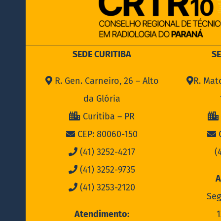
SEDE CURITIBA
S
R. Gen. Carneiro, 26 – Alto
R. Mat
da Glória
Curitiba – PR
CEP: 80060-150
C
(41) 3252-4217
(
(41) 3252-9735
A
(41) 3253-2120
Seg
Atendimento:
1