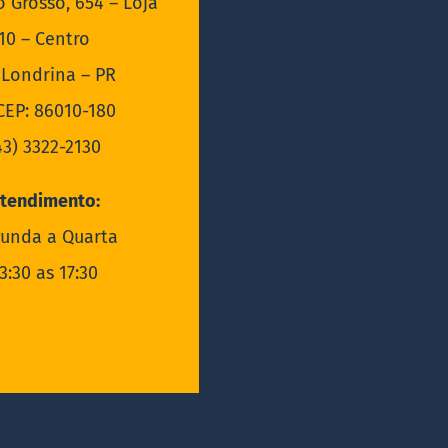
o Grosso, 654 – Loja
10 – Centro
Londrina – PR
EP: 86010-180
43) 3322-2130
tendimento:
unda a Quarta
3:30 as 17:30