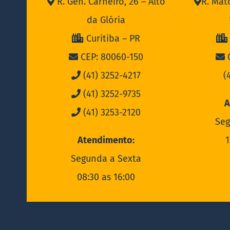
R. Gen. Carneiro, 26 – Alto
R. Mat
da Glória
Curitiba – PR
CEP: 80060-150
C
(41) 3252-4217
(
(41) 3252-9735
A
(41) 3253-2120
Seg
Atendimento:
1
Segunda a Sexta
08:30 as 16:00