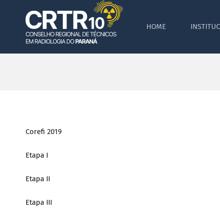
Skip
to
HOME
INSTITU
content
Corefi 2019
Etapa I
Etapa II
Etapa III