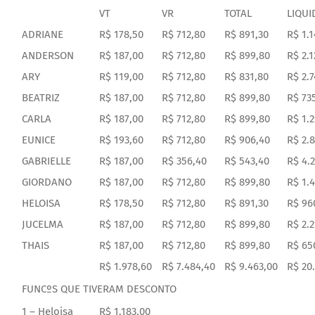
VT
VR
TOTAL
LIQUI
DOCUMENTOS
ADRIANE
R$ 178,50
R$ 712,80
R$ 891,30
R$ 1.1
ANDERSON
R$ 187,00
R$ 712,80
R$ 899,80
R$ 2.1
LEGISLAÇÃO
ARY
R$ 119,00
R$ 712,80
R$ 831,80
R$ 2.7
BEATRIZ
R$ 187,00
R$ 712,80
R$ 899,80
R$ 73
GALERIA DE FOTOS
CARLA
R$ 187,00
R$ 712,80
R$ 899,80
R$ 1.2
EUNICE
R$ 193,60
R$ 712,80
R$ 906,40
R$ 2.8
FALE CONOSCO
GABRIELLE
R$ 187,00
R$ 356,40
R$ 543,40
R$ 4.
GIORDANO
R$ 187,00
R$ 712,80
R$ 899,80
R$ 1.
HELOISA
R$ 178,50
R$ 712,80
R$ 891,30
R$ 96
JUCELMA
R$ 187,00
R$ 712,80
R$ 899,80
R$ 2.2
THAIS
R$ 187,00
R$ 712,80
R$ 899,80
R$ 65
R$ 1.978,60
R$ 7.484,40
R$ 9.463,00
R$ 20
FUNCºS QUE TIVERAM DESCONTO
1 – Heloisa
R$ 1.183,00