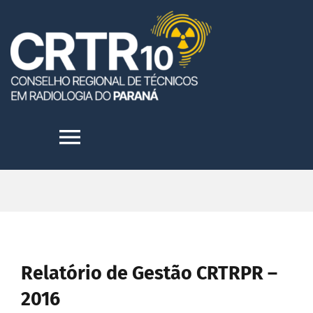
Skip
to
content
Toggle
Navigation
HOME
INSTITUCIONAL
Relatório de Gestão CRTRPR –
TRANSPARÊNCIA
2016